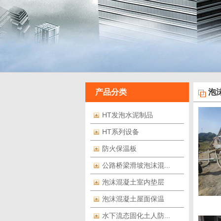
产品分类
泡
HT发泡水泥制品
HT系列设备
防火保温板
公路桥梁滑坡泡沫混...
泡沫混凝土室内垫层
泡沫混凝土屋面保温
水下流态固化土人防...